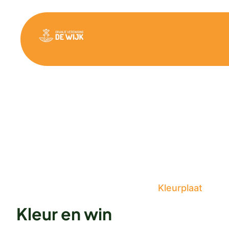
Ga
naar
de
inhoud
Kleurplaat
Kleur en win