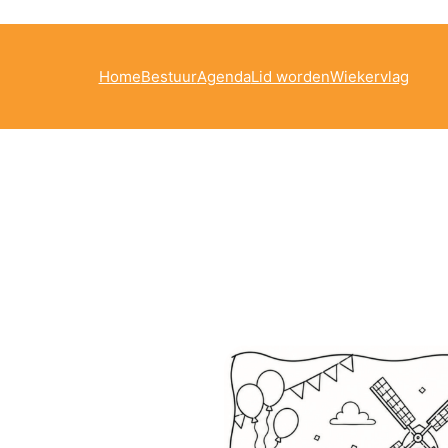
Home
Bestuur
Agenda
Lid worden
Wiekervlag